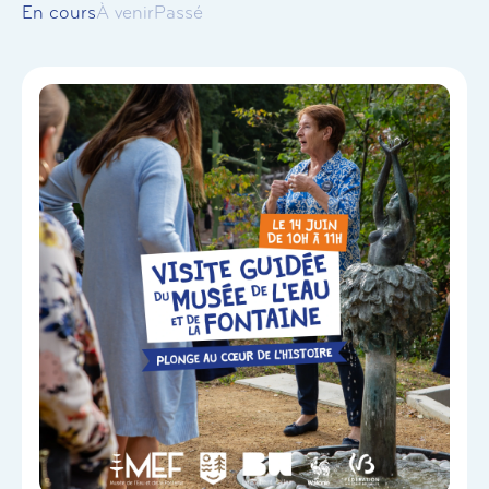
En cours
À venir
Passé