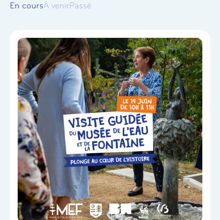
En cours
À venir
Passé