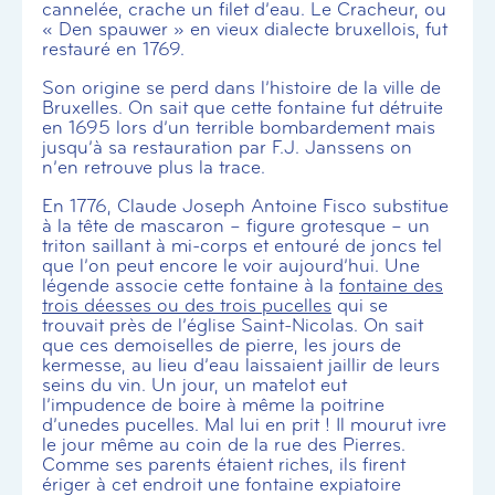
cannelée, crache un filet d’eau. Le Cracheur, ou
« Den spauwer » en vieux dialecte bruxellois, fut
restauré en 1769.
Son origine se perd dans l’histoire de la ville de
Bruxelles. On sait que cette fontaine fut détruite
en 1695 lors d’un terrible bombardement mais
jusqu’à sa restauration par F.J. Janssens on
n’en retrouve plus la trace.
En 1776, Claude Joseph Antoine Fisco substitue
à la tête de mascaron – figure grotesque – un
triton saillant à mi-corps et entouré de joncs tel
que l’on peut encore le voir aujourd’hui. Une
légende associe cette fontaine à la
fontaine des
trois déesses ou des trois pucelles
qui se
trouvait près de l’église Saint-Nicolas. On sait
que ces demoiselles de pierre, les jours de
kermesse, au lieu d’eau laissaient jaillir de leurs
seins du vin. Un jour, un matelot eut
l’impudence de boire à même la poitrine
d’unedes pucelles. Mal lui en prit ! Il mourut ivre
le jour même au coin de la rue des Pierres.
Comme ses parents étaient riches, ils firent
ériger à cet endroit une fontaine expiatoire