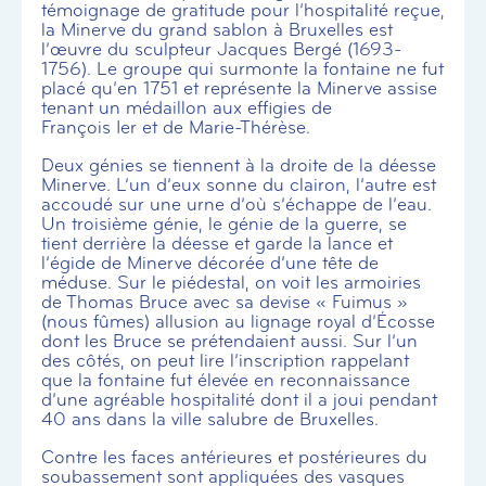
témoignage de gratitude pour l’hospitalité reçue,
la Minerve du grand sablon à Bruxelles est
l’œuvre du sculpteur Jacques Bergé (1693-
1756). Le groupe qui surmonte la fontaine ne fut
placé qu’en 1751 et représente la Minerve assise
tenant un médaillon aux effigies de
François Ier et de Marie-Thérèse.
Deux génies se tiennent à la droite de la déesse
Minerve. L’un d’eux sonne du clairon, l’autre est
accoudé sur une urne d’où s’échappe de l’eau.
Un troisième génie, le génie de la guerre, se
tient derrière la déesse et garde la lance et
l’égide de Minerve décorée d’une tête de
méduse. Sur le piédestal, on voit les armoiries
de Thomas Bruce avec sa devise « Fuimus »
(nous fûmes) allusion au lignage royal d’Écosse
dont les Bruce se prétendaient aussi. Sur l’un
des côtés, on peut lire l’inscription rappelant
que la fontaine fut élevée en reconnaissance
d’une agréable hospitalité dont il a joui pendant
40 ans dans la ville salubre de Bruxelles.
Contre les faces antérieures et postérieures du
soubassement sont appliquées des vasques