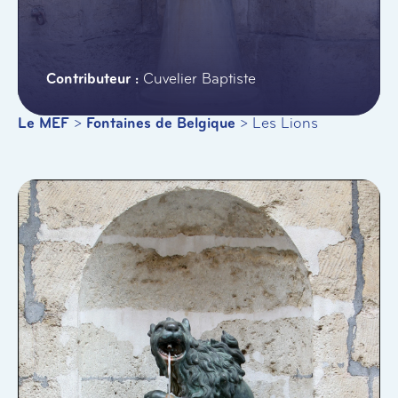
Cuvelier Baptiste
Le MEF
>
Fontaines de Belgique
>
Les Lions