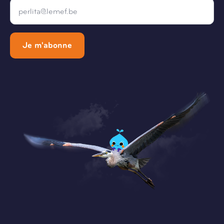
Email
*
Je m'abonne