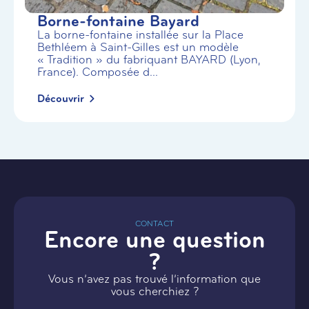
Borne-fontaine Bayard
La borne-fontaine installée sur la Place
Bethléem à Saint-Gilles est un modèle
« Tradition » du fabriquant BAYARD (Lyon,
France). Composée d...
Découvrir
CONTACT
Encore une question
?
Vous n’avez pas trouvé l’information que
vous cherchiez ?