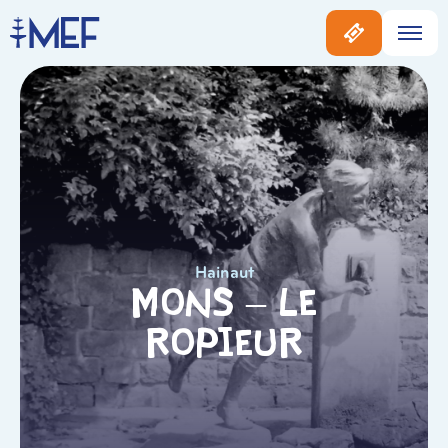
Hainaut
Mons – le
Ropieur