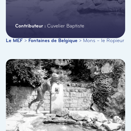
Cuvelier Baptiste
Le MEF
>
Fontaines de Belgique
>
Mons – le Ropieur