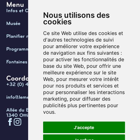
Menu
Infos et Contact
Nous utilisons des
cookies
Musée
Ce site Web utilise des cookies et
Planifier ma visite
d'autres technologies de suivi
pour améliorer votre expérience
Programmation
de navigation aux fins suivantes :
pour activer les fonctionnalités de
Fontaines de Belgique
base du site Web
,
pour offrir une
meilleure expérience sur le site
Coordonnées
Web
,
pour mesurer votre intérêt
+32 (0) 470 / 67.20.55
pour nos produits et services et
pour personnaliser les interactions
info@lemef.be
marketing
,
pour diffuser des
publicités plus pertinentes pour
Allée du Bois des Rêves 1,
vous
.
1340 Ottignies-Louvain-la-Neuve
J'accepte
Confidentialité
Cookies
Conditions d'utilisation