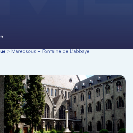
te
que
>
Maredsous – Fontaine de L’abbaye