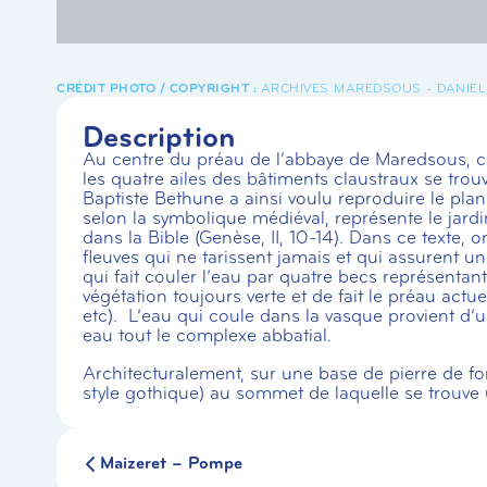
ARCHIVES MAREDSOUS - DANIE
Description
Au centre du préau de l’abbaye de Maredsous, c’e
les quatre ailes des bâtiments claustraux se trou
Baptiste Bethune a ainsi voulu reproduire le plan 
selon la symbolique médiéval, représente le jardin
dans la Bible (Genèse, II, 10-14). Dans ce texte, o
fleuves qui ne tarissent jamais et qui assurent u
qui fait couler l’eau par quatre becs représentan
végétation toujours verte et de fait le préau actue
etc). L’eau qui coule dans la vasque provient d’
eau tout le complexe abbatial.
Architecturalement, sur une base de pierre de f
style gothique) au sommet de laquelle se trouve u
Maizeret – Pompe