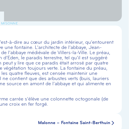
L MISONNE
st-à-dire au cœur du jardin intérieur, qu’entourent
ve une fontaine. L’architecte de l’abbaye, Jean-
de l’abbaye médiévale de Villers-la-Ville. Le préau,
 d’Eden, le paradis terrestre, tel qu’il est suggéré
n peut y lire que ce paradis était arrosé par quatre
ne végétation toujours verte. La fontaine du préau,
t les quatre fleuves, est censée maintenir une
l ne contient que des arbustes verts (buis, lauriers
une source en amont de l’abbaye et qui alimente en
orme carrée s’élève une colonnette octogonale (de
ne croix en fer forgé.
Malonne – Fontaine Saint-Berthuin