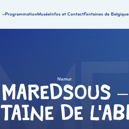
Programmation
Musée
Infos et Contact
Fontaines de Belgique
Namur
Maredsous –
taine de L’ab