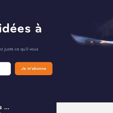
idées à
 juste ce qu'il vous
Je m'abonne
 ...
Menu
e
Infos et Contact