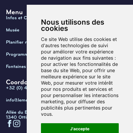
Menu
Infos et Contact
Nous utilisons des
cookies
Musée
Ce site Web utilise des cookies et
Planifier ma visite
d'autres technologies de suivi
pour améliorer votre expérience
Programmation
de navigation aux fins suivantes :
pour activer les fonctionnalités de
Fontaines de Belgique
base du site Web
,
pour offrir une
meilleure expérience sur le site
Coordonnées
Web
,
pour mesurer votre intérêt
+32 (0) 470 / 67.20.55
pour nos produits et services et
pour personnaliser les interactions
info@lemef.be
marketing
,
pour diffuser des
publicités plus pertinentes pour
Allée du Bois des Rêves 1,
vous
.
1340 Ottignies-Louvain-la-Neuve
J'accepte
Confidentialité