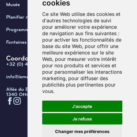
cookies
Musée
Ce site Web utilise des cookies et
Planifier ma visite
d'autres technologies de suivi
pour améliorer votre expérience
Programmation
de navigation aux fins suivantes :
pour activer les fonctionnalités de
Fontaines de Belgique
base du site Web
,
pour offrir une
meilleure expérience sur le site
Coordonnées
Web
,
pour mesurer votre intérêt
+32 (0) 470 / 67.20.55
pour nos produits et services et
pour personnaliser les interactions
info@lemef.be
marketing
,
pour diffuser des
publicités plus pertinentes pour
Allée du Bois des Rêves 1,
vous
.
1340 Ottignies-Louvain-la-Neuve
J'accepte
Confidentialité
Cookies
Conditions d'utilisation
Je refuse
Gérer les cookies
© Copyright 2026. Musée de l’eau
Changer mes préférences
et de la fontaine.