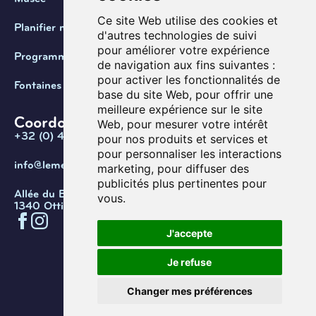
Ce site Web utilise des cookies et
Planifier ma visite
d'autres technologies de suivi
pour améliorer votre expérience
Programmation
de navigation aux fins suivantes :
pour activer les fonctionnalités de
Fontaines de Belgique
base du site Web
,
pour offrir une
meilleure expérience sur le site
Coordonnées
Web
,
pour mesurer votre intérêt
+32 (0) 470 / 67.20.55
pour nos produits et services et
pour personnaliser les interactions
info@lemef.be
marketing
,
pour diffuser des
publicités plus pertinentes pour
Allée du Bois des Rêves 1,
vous
.
1340 Ottignies-Louvain-la-Neuve
J'accepte
Confidentialité
Cookies
Conditions d'utilisation
Je refuse
Gérer les cookies
© Copyright 2026. Musée de l’eau
Changer mes préférences
et de la fontaine.