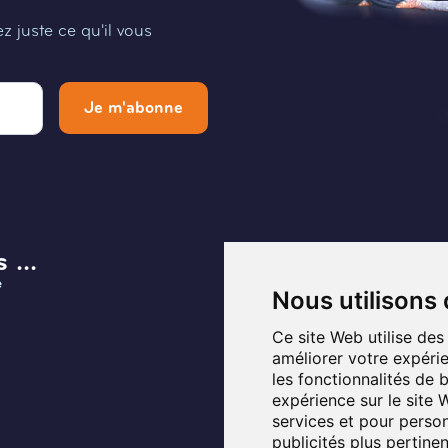
 juste ce qu'il vous
Je m'abonne
 ...
Menu
e
Infos et Contact
Nous utilisons
Musée
Ce site Web utilise des
améliorer votre expérie
Planifier ma visite
les fonctionnalités de 
expérience sur le site
Programmation
services et pour person
publicités plus pertine
Fontaines de Belgique