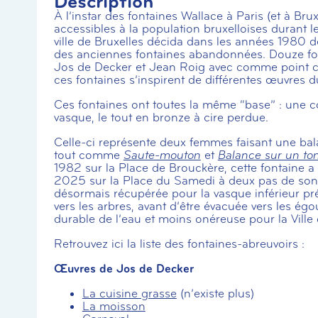
Description
À l’instar des fontaines Wallace à Paris (et à Br
accessibles à la population bruxelloises durant l
ville de Bruxelles décida dans les années 1980 
des anciennes fontaines abandonnées. Douze fon
Jos de Decker et Jean Roig avec comme point co
ces fontaines s’inspirent de différentes œuvres d
Ces fontaines ont toutes la même “base” : une 
vasque, le tout en bronze à cire perdue.
Celle-ci représente deux femmes faisant une balan
tout comme
Saute-mouton
et
Balance sur un to
1982 sur la Place de Brouckère, cette fontaine a
2025 sur la Place du Samedi à deux pas de son e
désormais récupérée pour la vasque inférieur pré
vers les arbres, avant d’être évacuée vers les égo
durable de l’eau et moins onéreuse pour la Ville 
Retrouvez ici la liste des fontaines-abreuvoirs :
Œuvres de Jos de Decker
La cuisine grasse
(n’existe plus)
La moisson