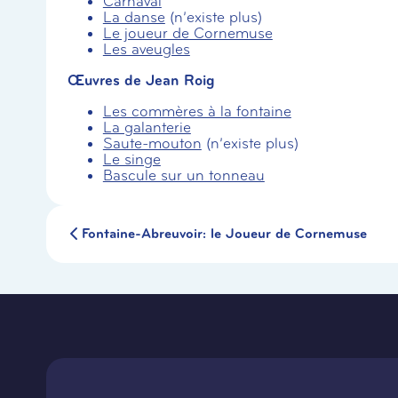
Carnaval
La danse
(n’existe plus)
Le joueur de Cornemuse
Les aveugles
Œuvres de Jean Roig
Les commères à la fontaine
La galanterie
Saute-mouton
(n’existe plus)
Le singe
Bascule sur un tonneau
Fontaine-Abreuvoir: le Joueur de Cornemuse