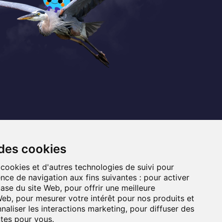
Coordonnées
+32 (0) 470 / 67.20.55
 des cookies
info@lemef.be
 cookies et d'autres technologies de suivi pour
nce de navigation aux fins suivantes :
pour activer
Allée du Bois des Rêves 1,
base du site Web
,
pour offrir une meilleure
1340 Ottignies-Louvain-la-Neuve
 Web
,
pour mesurer votre intérêt pour nos produits et
naliser les interactions marketing
,
pour diffuser des
ntes pour vous
.