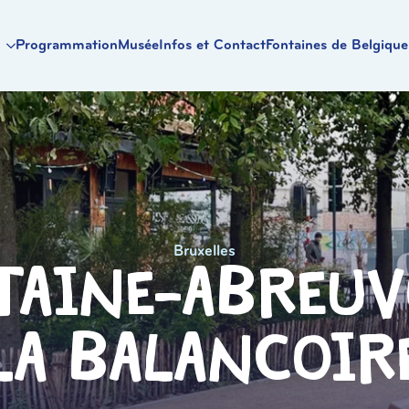
Programmation
Musée
Infos et Contact
Fontaines de Belgique
Bruxelles
aine-Abreuv
la Balancoir