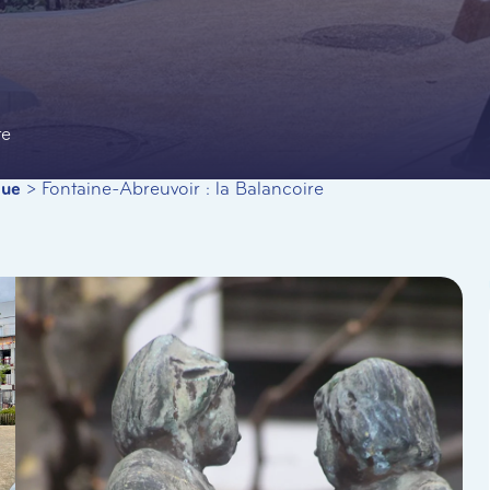
te
que
>
Fontaine-Abreuvoir : la Balancoire