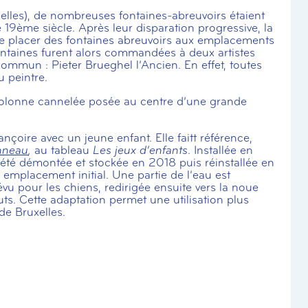
uxelles), de nombreuses fontaines-abreuvoirs étaient
e 19ème siècle. Après leur disparation progressive, la
de placer des fontaines abreuvoirs aux emplacements
taines furent alors commandées à deux artistes
mmun : Pieter Brueghel l’Ancien. En effet, toutes
u peintre.
colonne cannelée posée au centre d’une grande
çoire avec un jeune enfant. Elle faitt référence,
nneau
,
au tableau
Les jeux d’enfants
. Installée en
 été démontée et stockée en 2018 puis réinstallée en
mplacement initial. Une partie de l’eau est
vu pour les chiens, redirigée ensuite vers la noue
uts. Cette adaptation permet une utilisation plus
de Bruxelles.