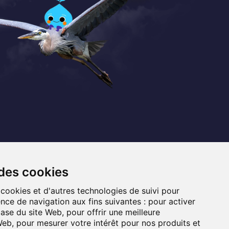
Coordonnées
+32 (0) 470 / 67.20.55
 des cookies
info@lemef.be
 cookies et d'autres technologies de suivi pour
nce de navigation aux fins suivantes :
pour activer
Allée du Bois des Rêves 1,
base du site Web
,
pour offrir une meilleure
1340 Ottignies-Louvain-la-Neuve
 Web
,
pour mesurer votre intérêt pour nos produits et