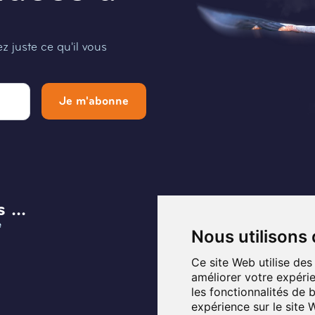
 juste ce qu'il vous
Je m'abonne
 ...
Menu
e
Infos et Contact
Nous utilisons
Musée
Ce site Web utilise des
améliorer votre expérie
Planifier ma visite
les fonctionnalités de 
expérience sur le site
Programmation