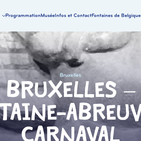
Programmation
Musée
Infos et Contact
Fontaines de Belgique
Bruxelles
Bruxelles –
taine-Abreuv
Carnaval