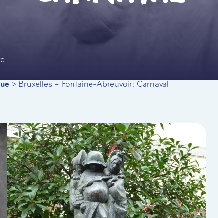
te
que
>
Bruxelles – Fontaine-Abreuvoir: Carnaval