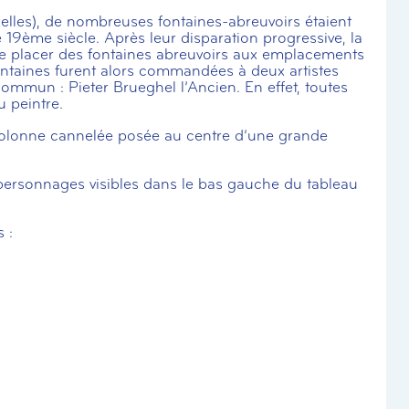
uxelles), de nombreuses fontaines-abreuvoirs étaient
e 19ème siècle. Après leur disparation progressive, la
de placer des fontaines abreuvoirs aux emplacements
taines furent alors commandées à deux artistes
mmun : Pieter Brueghel l’Ancien. En effet, toutes
u peintre.
colonne cannelée posée au centre d’une grande
 personnages visibles dans le bas gauche du tableau
 :