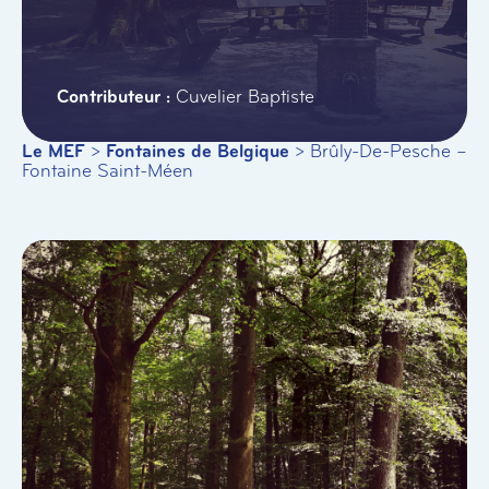
Cuvelier Baptiste
Le MEF
>
Fontaines de Belgique
>
Brûly-De-Pesche –
Fontaine Saint-Méen