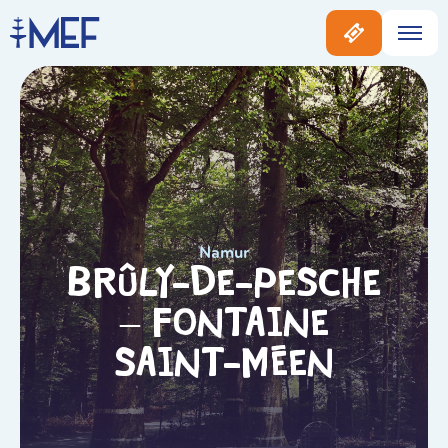
Namur
Brûly-De-Pesche
– Fontaine
Saint-Méen