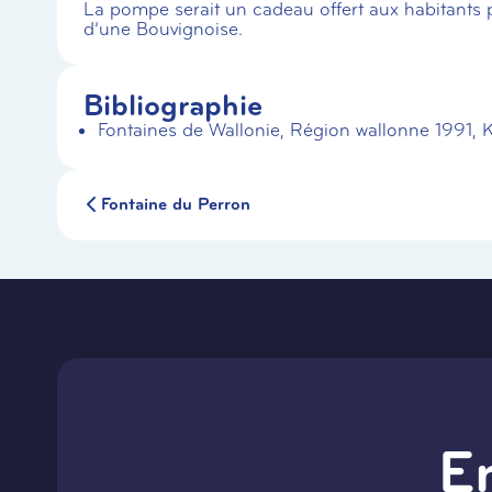
La pompe serait un cadeau offert aux habitants p
d’une Bouvignoise.
Bibliographie
Fontaines de Wallonie, Région wallonne 1991, 
Fontaine du Perron
E