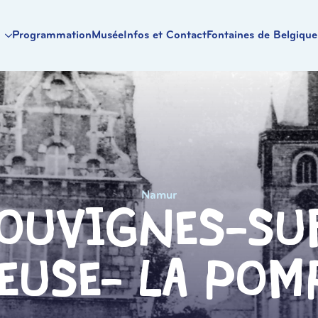
Programmation
Musée
Infos et Contact
Fontaines de Belgique
Namur
ouvignes-Su
euse- la Pom