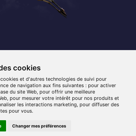
Coordonnées
+32 (0) 470 / 67.20.55
 des cookies
info@lemef.be
 cookies et d'autres technologies de suivi pour
nce de navigation aux fins suivantes :
pour activer
Allée du Bois des Rêves 1,
base du site Web
,
pour offrir une meilleure
1340 Ottignies-Louvain-la-Neuve
 Web
,
pour mesurer votre intérêt pour nos produits et
naliser les interactions marketing
,
pour diffuser des
ntes pour vous
.
e
Changer mes préférences