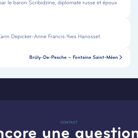
ar le baron Scribidzine, diplomate russe et époux
Karin Depicker-Anne Francis-Yves Hanosset.
Brûly-De-Pesche – Fontaine Saint-Méen
CONTACT
ncore une question