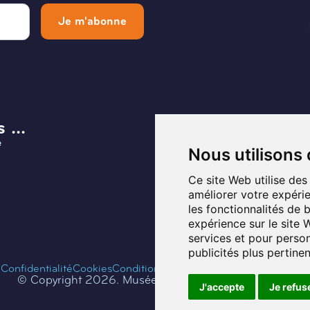
Je m'abonne
 ...
Menu
e
Infos et Contact
Nous utilisons
Musée
Ce site Web utilise des
améliorer votre expérie
Planifier ma visite
les fonctionnalités de 
expérience sur le site
Programmation
services et pour person
publicités plus pertine
Fontaines de Belgique
Confidentialité
Cookies
Conditions d'utilisation
Gérer les cookies
© Copyright 2026. Musée de l’eau et de la fontaine.
J'accepte
Je refus