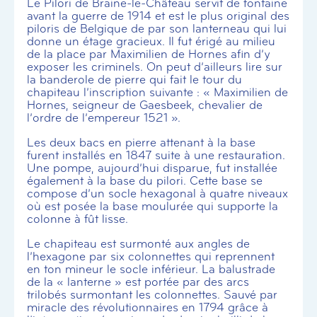
Le Pilori de Braine-le-Château servit de fontaine
avant la guerre de 1914 et est le plus original des
piloris de Belgique de par son lanterneau qui lui
donne un étage gracieux. Il fut érigé au milieu
de la place par Maximilien de Hornes afin d’y
exposer les criminels. On peut d’ailleurs lire sur
la banderole de pierre qui fait le tour du
chapiteau l’inscription suivante : « Maximilien de
Hornes, seigneur de Gaesbeek, chevalier de
l’ordre de l’empereur 1521 ».
Les deux bacs en pierre attenant à la base
furent installés en 1847 suite à une restauration.
Une pompe, aujourd’hui disparue, fut installée
également à la base du pilori. Cette base se
compose d’un socle hexagonal à quatre niveaux
où est posée la base moulurée qui supporte la
colonne à fût lisse.
Le chapiteau est surmonté aux angles de
l’hexagone par six colonnettes qui reprennent
en ton mineur le socle inférieur. La balustrade
de la « lanterne » est portée par des arcs
trilobés surmontant les colonnettes. Sauvé par
miracle des révolutionnaires en 1794 grâce à