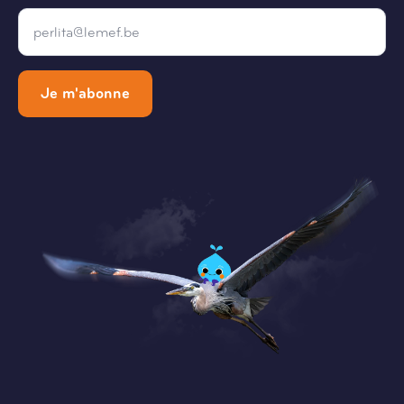
Email
*
Je m'abonne