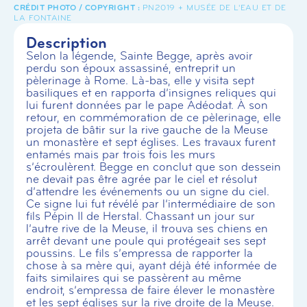
PN2019 + MUSÉE DE L'EAU ET DE
LA FONTAINE
Description
Selon la légende, Sainte Begge, après avoir
perdu son époux assassiné, entreprit un
pèlerinage à Rome. Là-bas, elle y visita sept
basiliques et en rapporta d’insignes reliques qui
lui furent données par le pape Adéodat. À son
retour, en commémoration de ce pèlerinage, elle
projeta de bâtir sur la rive gauche de la Meuse
un monastère et sept églises. Les travaux furent
entamés mais par trois fois les murs
s’écroulèrent. Begge en conclut que son dessein
ne devait pas être agrée par le ciel et résolut
d’attendre les événements ou un signe du ciel.
Ce signe lui fut révélé par l’intermédiaire de son
fils Pépin II de Herstal. Chassant un jour sur
l’autre rive de la Meuse, il trouva ses chiens en
arrêt devant une poule qui protégeait ses sept
poussins. Le fils s’empressa de rapporter la
chose à sa mère qui, ayant déjà été informée de
faits similaires qui se passèrent au même
endroit, s’empressa de faire élever le monastère
et les sept églises sur la rive droite de la Meuse.