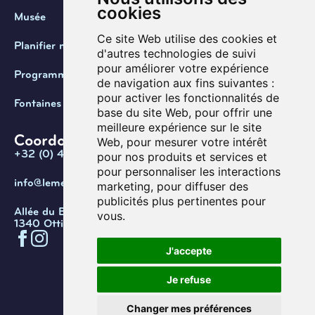
cookies
Musée
Ce site Web utilise des cookies et
Planifier ma visite
d'autres technologies de suivi
pour améliorer votre expérience
Programmation
de navigation aux fins suivantes :
pour activer les fonctionnalités de
Fontaines de Belgique
base du site Web
,
pour offrir une
meilleure expérience sur le site
Coordonnées
Web
,
pour mesurer votre intérêt
+32 (0) 470 / 67.20.55
pour nos produits et services et
pour personnaliser les interactions
info@lemef.be
marketing
,
pour diffuser des
publicités plus pertinentes pour
Allée du Bois des Rêves 1,
vous
.
1340 Ottignies-Louvain-la-Neuve
J'accepte
Confidentialité
Cookies
Conditions d'utilisation
Je refuse
Gérer les cookies
© Copyright 2026. Musée de l’eau
Changer mes préférences
et de la fontaine.