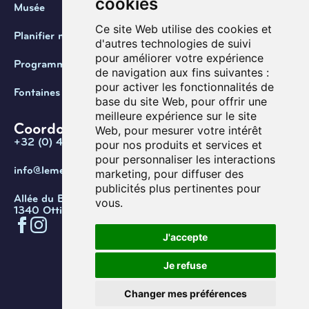
cookies
Musée
Ce site Web utilise des cookies et
Planifier ma visite
d'autres technologies de suivi
pour améliorer votre expérience
Programmation
de navigation aux fins suivantes :
pour activer les fonctionnalités de
Fontaines de Belgique
base du site Web
,
pour offrir une
meilleure expérience sur le site
Coordonnées
Web
,
pour mesurer votre intérêt
+32 (0) 470 / 67.20.55
pour nos produits et services et
pour personnaliser les interactions
info@lemef.be
marketing
,
pour diffuser des
publicités plus pertinentes pour
Allée du Bois des Rêves 1,
vous
.
1340 Ottignies-Louvain-la-Neuve
J'accepte
Confidentialité
Cookies
Conditions d'utilisation
Je refuse
Gérer les cookies
© Copyright 2026. Musée de l’eau
Changer mes préférences
et de la fontaine.