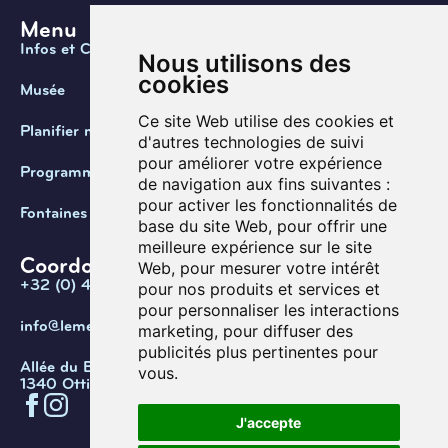
Menu
Infos et Contact
Nous utilisons des
cookies
Musée
Ce site Web utilise des cookies et
Planifier ma visite
d'autres technologies de suivi
pour améliorer votre expérience
Programmation
de navigation aux fins suivantes :
pour activer les fonctionnalités de
Fontaines de Belgique
base du site Web
,
pour offrir une
meilleure expérience sur le site
Coordonnées
Web
,
pour mesurer votre intérêt
+32 (0) 470 / 67.20.55
pour nos produits et services et
pour personnaliser les interactions
info@lemef.be
marketing
,
pour diffuser des
publicités plus pertinentes pour
Allée du Bois des Rêves 1,
vous
.
1340 Ottignies-Louvain-la-Neuve
J'accepte
Confidentialité
Cookies