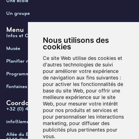
Une école
Un groupe
Menu
Infos et Contact
Nous utilisons des
cookies
Musée
Ce site Web utilise des cookies et
Planifier ma visite
d'autres technologies de suivi
pour améliorer votre expérience
Programmation
de navigation aux fins suivantes :
pour activer les fonctionnalités de
Fontaines de Belgique
base du site Web
,
pour offrir une
meilleure expérience sur le site
Coordonnées
Web
,
pour mesurer votre intérêt
+32 (0) 470 / 67.20.55
pour nos produits et services et
pour personnaliser les interactions
info@lemef.be
marketing
,
pour diffuser des
publicités plus pertinentes pour
Allée du Bois des Rêves 1,
vous
.