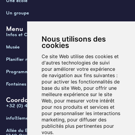
Une école
Un groupe
Menu
Infos et Contact
Nous utilisons des
cookies
Musée
Ce site Web utilise des cookies et
Planifier ma visite
d'autres technologies de suivi
pour améliorer votre expérience
Programmation
de navigation aux fins suivantes :
pour activer les fonctionnalités de
Fontaines de Belgique
base du site Web
,
pour offrir une
meilleure expérience sur le site
Coordonnées
Web
,
pour mesurer votre intérêt
+32 (0) 470 / 67.20.55
pour nos produits et services et
pour personnaliser les interactions
info@lemef.be
marketing
,
pour diffuser des
publicités plus pertinentes pour
Allée du Bois des Rêves 1,
vous
.