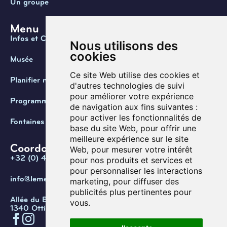
Un groupe
Menu
Infos et Contact
Nous utilisons des
cookies
Musée
Ce site Web utilise des cookies et
Planifier ma visite
d'autres technologies de suivi
pour améliorer votre expérience
Programmation
de navigation aux fins suivantes :
pour activer les fonctionnalités de
Fontaines de Belgique
base du site Web
,
pour offrir une
meilleure expérience sur le site
Coordonnées
Web
,
pour mesurer votre intérêt
+32 (0) 470 / 67.20.55
pour nos produits et services et
pour personnaliser les interactions
info@lemef.be
marketing
,
pour diffuser des
publicités plus pertinentes pour
Allée du Bois des Rêves 1,
vous
.
1340 Ottignies-Louvain-la-Neuve