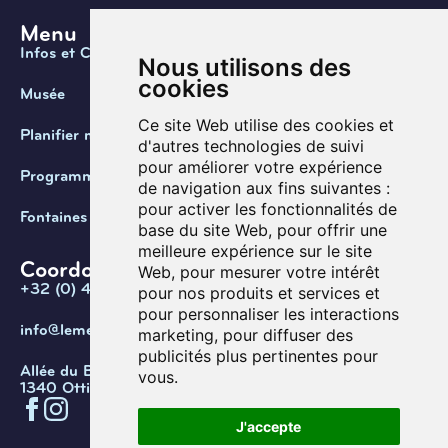
Menu
Infos et Contact
Nous utilisons des
cookies
Musée
Ce site Web utilise des cookies et
Planifier ma visite
d'autres technologies de suivi
pour améliorer votre expérience
Programmation
de navigation aux fins suivantes :
pour activer les fonctionnalités de
Fontaines de Belgique
base du site Web
,
pour offrir une
meilleure expérience sur le site
Coordonnées
Web
,
pour mesurer votre intérêt
+32 (0) 470 / 67.20.55
pour nos produits et services et
pour personnaliser les interactions
info@lemef.be
marketing
,
pour diffuser des
publicités plus pertinentes pour
Allée du Bois des Rêves 1,
vous
.
1340 Ottignies-Louvain-la-Neuve
J'accepte
Confidentialité
Cookies