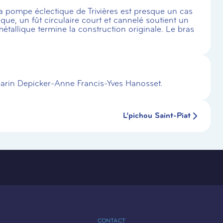
a pompe éclectique de Trivières est presque un cas
ue, un fût circulaire court et cannelé soutient un
tallique termine la construction originale. Le bras
Karin Depicker-Anne Francis-Yves Hanosset.
L’pichou Saint-Piat
CONTACT