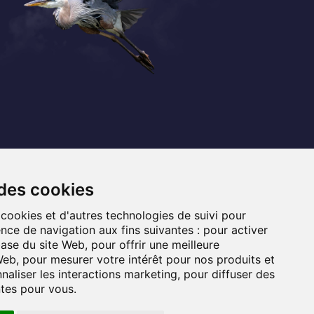
Coordonnées
+32 (0) 470 / 67.20.55
 des cookies
info@lemef.be
 cookies et d'autres technologies de suivi pour
nce de navigation aux fins suivantes :
pour activer
Allée du Bois des Rêves 1,
base du site Web
,
pour offrir une meilleure
1340 Ottignies-Louvain-la-Neuve
 Web
,
pour mesurer votre intérêt pour nos produits et
naliser les interactions marketing
,
pour diffuser des
ntes pour vous
.