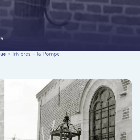
te
que
>
Trivières – la Pompe