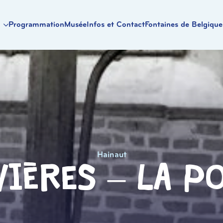
Programmation
Musée
Infos et Contact
Fontaines de Belgique
Hainaut
vières – la P