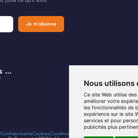
 juste ce qu'il vous
Je m'abonne
 ...
Menu
e
Infos et Contact
Nous utilisons
Musée
Ce site Web utilise des
améliorer votre expérie
Planifier ma visite
les fonctionnalités de 
expérience sur le site
Programmation
services et pour person
publicités plus pertine
Fontaines de Belgique
Confidentialité
Cookies
Conditions d'utilisation
Gérer les cookies