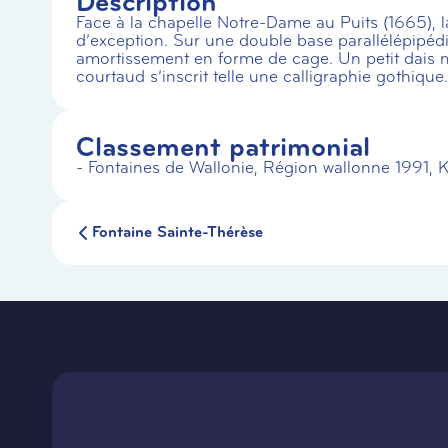
Description
Face à la chapelle Notre-Dame au Puits (1665), l
d’exception. Sur une double base parallélépipédiq
amortissement en forme de cage. Un petit dais mé
courtaud s’inscrit telle une calligraphie gothique.
Classement patrimonial
- Fontaines de Wallonie, Région wallonne 1991, 
Fontaine Sainte-Thérèse