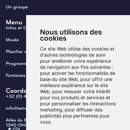
Un groupe
Menu
Infos et Contact
Nous utilisons des
cookies
Musée
Ce site Web utilise des cookies et
Planifier ma visite
d'autres technologies de suivi
pour améliorer votre expérience
Programmation
de navigation aux fins suivantes :
pour activer les fonctionnalités de
Fontaines de Belgique
base du site Web
,
pour offrir une
meilleure expérience sur le site
Coordonnées
Web
,
pour mesurer votre intérêt
+32 (0) 470 / 67.20.55
pour nos produits et services et
pour personnaliser les interactions
info@lemef.be
marketing
,
pour diffuser des
publicités plus pertinentes pour
Allée du Bois des Rêves 1,
vous
.
1340 Ottignies-Louvain-la-Neuve