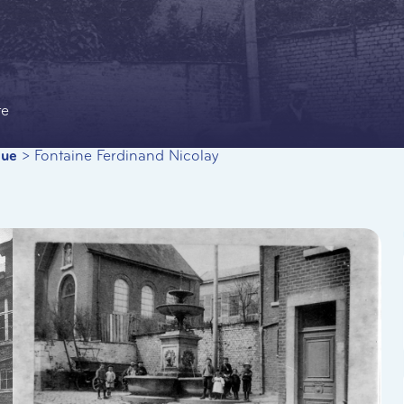
te
que
>
Fontaine Ferdinand Nicolay