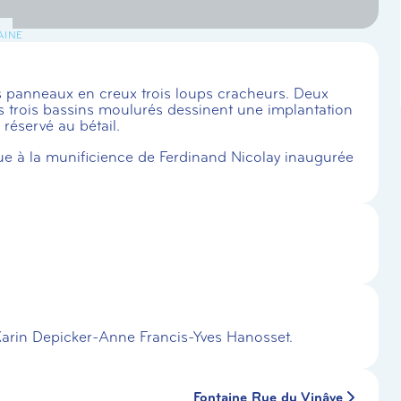
AINE
des panneaux en creux trois loups cracheurs. Deux
s trois bassins moulurés dessinent une implantation
s réservé au bétail.
« Due à la munificience de Ferdinand Nicolay inaugurée
Karin Depicker-Anne Francis-Yves Hanosset.
Fontaine Rue du Vinâve