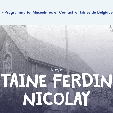
Programmation
Musée
Infos et Contact
Fontaines de Belgique
Liège
taine Ferdi
Nicolay