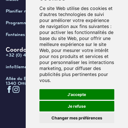
Ce site Web utilise des cookies et
Planifier ma visite
d'autres technologies de suivi
pour améliorer votre expérience
Programmation
de navigation aux fins suivantes :
pour activer les fonctionnalités de
Fontaines de Belgique
base du site Web
,
pour offrir une
meilleure expérience sur le site
Coordonnées
Web
,
pour mesurer votre intérêt
+32 (0) 470 / 67.20.55
pour nos produits et services et
pour personnaliser les interactions
info@lemef.be
marketing
,
pour diffuser des
publicités plus pertinentes pour
Allée du Bois des Rêves 1,
vous
.
1340 Ottignies-Louvain-la-Neuve
J'accepte
Confidentialité
Cookies
Conditions d'utilisation
Je refuse
Gérer les cookies
© Copyright 2026. Musée de l’eau
Changer mes préférences
et de la fontaine.