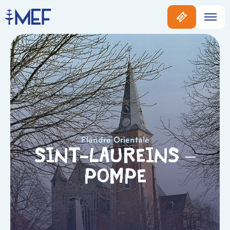
Flandre Orientale
Sint-Laureins –
Pompe