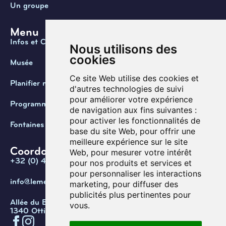
Un groupe
Menu
Infos et Contact
Nous utilisons des
cookies
Musée
Ce site Web utilise des cookies et
Planifier ma visite
d'autres technologies de suivi
pour améliorer votre expérience
Programmation
de navigation aux fins suivantes :
pour activer les fonctionnalités de
Fontaines de Belgique
base du site Web
,
pour offrir une
meilleure expérience sur le site
Coordonnées
Web
,
pour mesurer votre intérêt
+32 (0) 470 / 67.20.55
pour nos produits et services et
pour personnaliser les interactions
info@lemef.be
marketing
,
pour diffuser des
publicités plus pertinentes pour
Allée du Bois des Rêves 1,
vous
.
1340 Ottignies-Louvain-la-Neuve