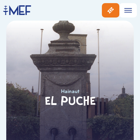
Hainaut
El Puche