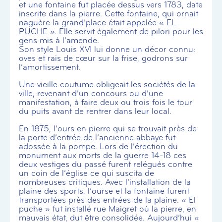
et une fontaine fut placée dessus vers 1783, date
inscrite dans la pierre. Cette fontaine, qui ornait
naguère la grand’place était appelée « EL
PUCHE ». Elle servit également de pilori pour les
gens mis à l’amende.
Son style Louis XVI lui donne un décor connu:
oves et rais de cœur sur la frise, godrons sur
l’amortissement.
Une vieille coutume obligeait les sociétés de la
ville, revenant d’un concours ou d’une
manifestation, à faire deux ou trois fois le tour
du puits avant de rentrer dans leur local.
En 1875, l’ours en pierre qui se trouvait près de
la porte d’entrée de l’ancienne abbaye fut
adossée à la pompe. Lors de l’érection du
monument aux morts de la guerre 14-18 ces
deux vestiges du passé furent relégués contre
un coin de l’église ce qui suscita de
nombreuses critiques. Avec l’installation de la
plaine des sports, l’ourse et la fontaine furent
transportées près des entrées de la plaine. « El
puche » fut installé rue Maigret où la pierre, en
mauvais état, dut être consolidée. Aujourd’hui «