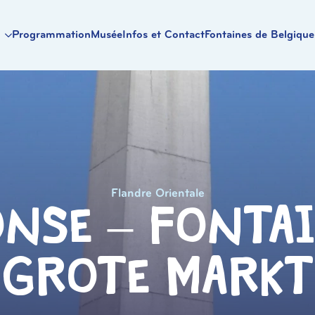
Programmation
Musée
Infos et Contact
Fontaines de Belgique
Flandre Orientale
nse – Fonta
Grote Markt