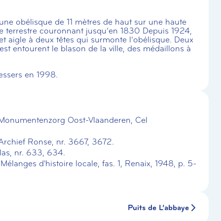
ne obélisque de 11 mètres de haut sur une haute
be terrestre couronnant jusqu’en 1830 Depuis 1924,
 et aigle à deux têtes qui surmonte l’obélisque. Deux
st entourent le blason de la ville, des médaillons à
ressers en 1998.
n Monumentenzorg Oost-Vlaanderen, Cel
rchief Ronse, nr. 3667, 3672.
las, nr. 633, 634.
langes d'histoire locale, fas. 1, Renaix, 1948, p. 5-
Puits de L’abbaye