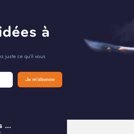
idées à
 juste ce qu'il vous
Je m'abonne
 ...
Menu
e
Infos et Contact