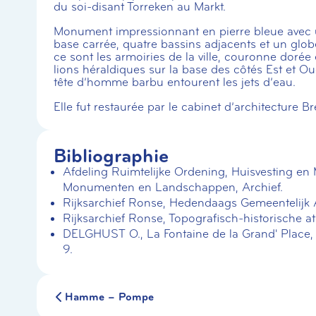
du soi-disant Torreken au Markt.
Monument impressionnant en pierre bleue avec u
base carrée, quatre bassins adjacents et un glo
ce sont les armoiries de la ville, couronne dorée
lions héraldiques sur la base des côtés Est et Oue
tête d’homme barbu entourent les jets d’eau.
Elle fut restaurée par le cabinet d’architecture B
Bibliographie
Afdeling Ruimtelijke Ordening, Huisvesting e
Monumenten en Landschappen, Archief.
Rijksarchief Ronse, Hedendaags Gemeentelijk A
Rijksarchief Ronse, Topografisch-historische at
DELGHUST O., La Fontaine de la Grand' Place, Mé
9.
Hamme – Pompe