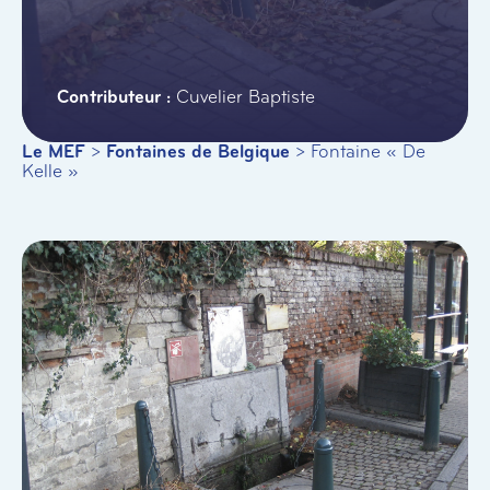
Cuvelier Baptiste
Le MEF
>
Fontaines de Belgique
>
Fontaine « De
Kelle »