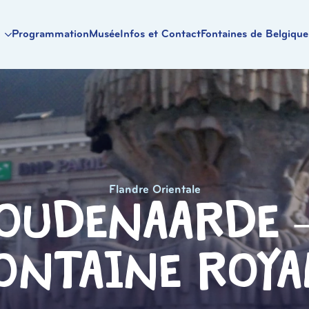
Programmation
Musée
Infos et Contact
Fontaines de Belgique
Flandre Orientale
Oudenaarde 
ontaine Roya