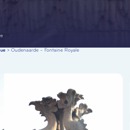
te
que
>
Oudenaarde – Fontaine Royale