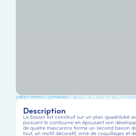
MUSÉE DE L'EAU ET DE LA FONT
Description
Le bassin est construit sur un plan quadrilobé a
puissant le contourne en épousant son développe
de quatre mascarons forme un second bassin don
tout, un motif décoratif, orné de coquillages et 