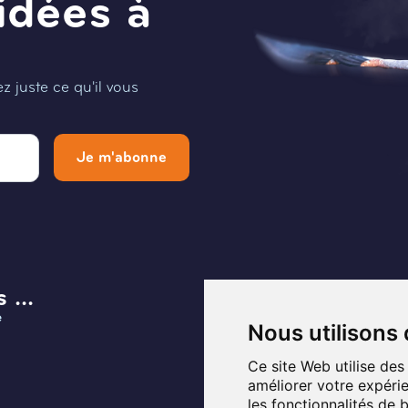
idées à
 juste ce qu'il vous
Je m'abonne
 ...
Menu
e
Infos et Contact
Nous utilisons
Musée
Ce site Web utilise des
améliorer votre expérie
Planifier ma visite
les fonctionnalités de 