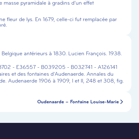
e masse pyramidale à gradins d’un effet
ne fleur de lys. En 1679, celle-ci fut remplacée par
oré.
e Belgique antérieurs à 1830. Lucien François. 1938.
8702 - E36557 - B039205 - B032741 - A126141
ires et des fontaines d'Audenaerde. Annales du
e. Audenaerde 1906 à 1909, I et II, 248 et 308, fig.
Oudenaarde – Fontaine Louise-Marie