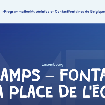
Programmation
Musée
Infos et Contact
Fontaines de Belgique
Luxembourg
amps – Font
a Place de L’é