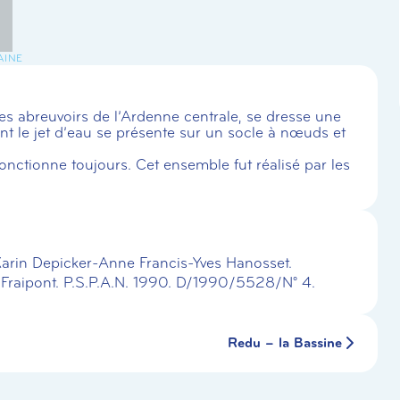
AINE
les abreuvoirs de l’Ardenne centrale, se dresse une
nt le jet d’eau se présente sur un socle à nœuds et
onctionne toujours. Cet ensemble fut réalisé par les
Karin Depicker-Anne Francis-Yves Hanosset.
t Fraipont. P.S.P.A.N. 1990. D/1990/5528/N° 4.
Redu – la Bassine