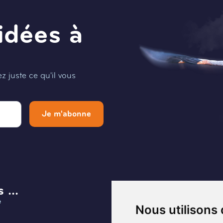
idées à
 juste ce qu'il vous
Je m'abonne
 ...
Menu
e
Infos et Contact
Nous utilisons
Musée