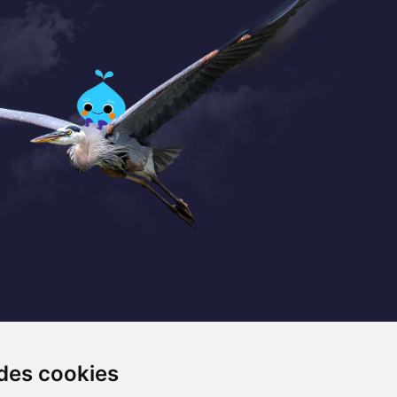
Coordonnées
+32 (0) 470 / 67.20.55
 des cookies
info@lemef.be