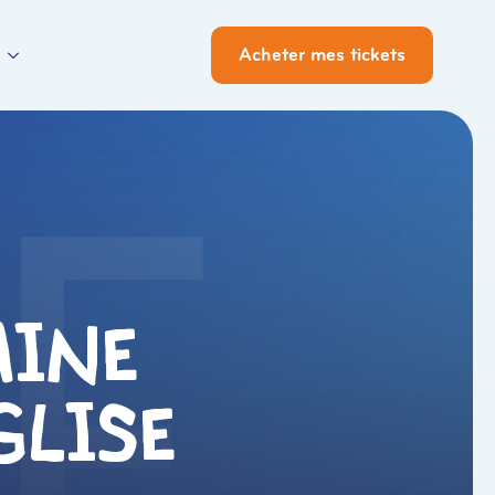
Acheter mes tickets
aine
glise