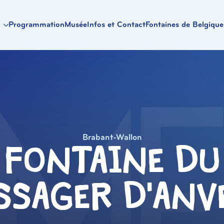
Programmation
Musée
Infos et Contact
Fontaines de Belgique
Brabant-Wallon
Fontaine du
ssager D’anv