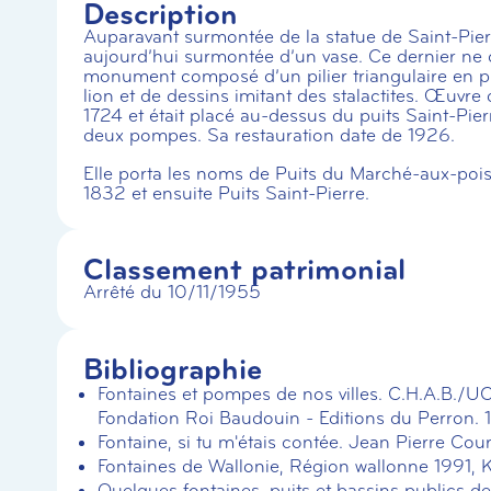
Description
Auparavant surmontée de la statue de Saint-Pierr
aujourd’hui surmontée d’un vase. Ce dernier ne c
monument composé d’un pilier triangulaire en p
lion et de dessins imitant des stalactites. Œuvre 
1724 et était placé au-dessus du puits Saint-Pie
deux pompes. Sa restauration date de 1926.
Elle porta les noms de Puits du Marché-aux-poi
1832 et ensuite Puits Saint-Pierre.
Classement patrimonial
Arrêté du 10/11/1955
Bibliographie
Fontaines et pompes de nos villes. C.H.A.B./UCL
Fondation Roi Baudouin - Editions du Perron. 
Fontaine, si tu m'étais contée. Jean Pierre Cour
Fontaines de Wallonie, Région wallonne 1991, 
Quelques fontaines, puits et bassins publics d