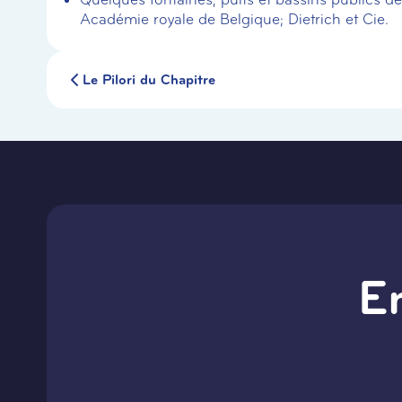
Académie royale de Belgique; Dietrich et Cie.
Le Pilori du Chapitre
E