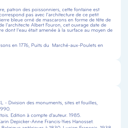
e, patron des poissonniers, cette fontaine est
orrespond pas avec l’architecture de ce petit
ierre bleue orné de mascarons en forme de tête de
de l’architecte Albert Fouron, cet ouvrage date de
rre dont l’eau était amenée à la surface au moyen de
ssons en 1776, Puits du Marché-aux-Poulets en
 - Division des monuments, sites et fouilles,
1990.
tois. Edition à compte d'auteur. 1985.
Karin Depicker-Anne Francis-Yves Hanosset.
e Belgique antérieurs à 1830. Lucien François. 1938.