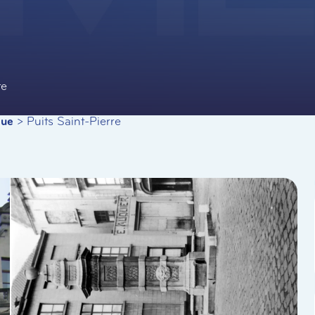
te
que
>
Puits Saint-Pierre