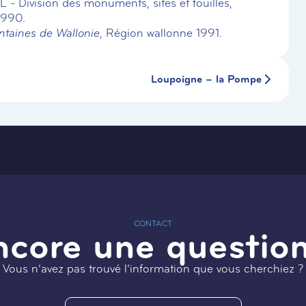
- Division des monuments, sites et fouilles,
1990.
ntaines de Wallonie
, Région wallonne 1991.
Loupoigne – la Pompe
CONTACT
ncore une question
Vous n’avez pas trouvé l’information que vous cherchiez ?