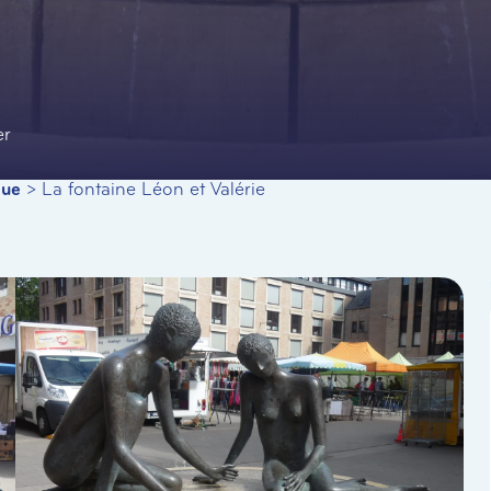
er
que
>
La fontaine Léon et Valérie