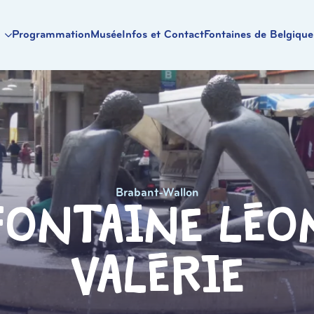
Programmation
Musée
Infos et Contact
Fontaines de Belgique
Brabant-Wallon
fontaine Léo
Valérie