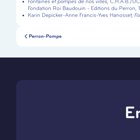
Fontaines et pompes de nos villes,
C.H.A.B./UCL 
Fondation Roi Baudouin - Editions du Perron, 
Karin Depicker-Anne Francis-Yves Hanosset,
Fo
Perron-Pompe
E