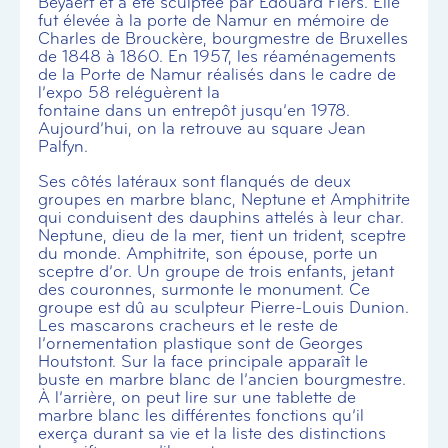
Beyaert et a été sculptée par Edouard Fiers. Elle
fut élevée à la porte de Namur en mémoire de
Charles de Brouckère, bourgmestre de Bruxelles
de 1848 à 1860. En 1957, les réaménagements
de la Porte de Namur réalisés dans le cadre de
l’expo 58 reléguèrent la
fontaine dans un entrepôt jusqu’en 1978.
Aujourd’hui, on la retrouve au square Jean
Palfyn.
Ses côtés latéraux sont flanqués de deux
groupes en marbre blanc, Neptune et Amphitrite
qui conduisent des dauphins attelés à leur char.
Neptune, dieu de la mer, tient un trident, sceptre
du monde. Amphitrite, son épouse, porte un
sceptre d’or. Un groupe de trois enfants, jetant
des couronnes, surmonte le monument. Ce
groupe est dû au sculpteur Pierre-Louis Dunion.
Les mascarons cracheurs et le reste de
l’ornementation plastique sont de Georges
Houtstont. Sur la face principale apparaît le
buste en marbre blanc de l’ancien bourgmestre.
À l’arrière, on peut lire sur une tablette de
marbre blanc les différentes fonctions qu’il
exerça durant sa vie et la liste des distinctions