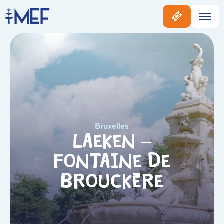
Bruxelles
Laeken –
Fontaine de
Brouckère