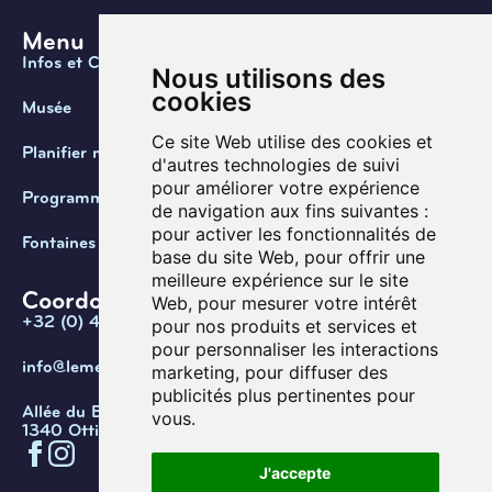
Menu
Infos et Contact
Nous utilisons des
cookies
Musée
Ce site Web utilise des cookies et
Planifier ma visite
d'autres technologies de suivi
pour améliorer votre expérience
Programmation
de navigation aux fins suivantes :
pour activer les fonctionnalités de
Fontaines de Belgique
base du site Web
,
pour offrir une
meilleure expérience sur le site
Coordonnées
Web
,
pour mesurer votre intérêt
+32 (0) 470 / 67.20.55
pour nos produits et services et
pour personnaliser les interactions
info@lemef.be
marketing
,
pour diffuser des
publicités plus pertinentes pour
Allée du Bois des Rêves 1,
vous
.
1340 Ottignies-Louvain-la-Neuve
J'accepte
Confidentialité