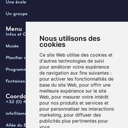
Une école
Un groupe
Menu
Infos et Contact
Nous utilisons des
cookies
Musée
Ce site Web utilise des cookies et
Planifier ma visite
d'autres technologies de suivi
pour améliorer votre expérience
Programmation
de navigation aux fins suivantes :
pour activer les fonctionnalités de
Fontaines de Belgique
base du site Web
,
pour offrir une
meilleure expérience sur le site
Coordonnées
Web
,
pour mesurer votre intérêt
+32 (0) 470 / 67.20.55
pour nos produits et services et
pour personnaliser les interactions
info@lemef.be
marketing
,
pour diffuser des
publicités plus pertinentes pour
Allée du Bois des Rêves 1,
vous
.