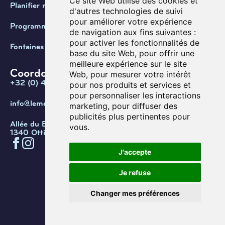
Ce site Web utilise des cookies et
Planifier ma visite
d'autres technologies de suivi
pour améliorer votre expérience
Programmation
de navigation aux fins suivantes :
pour activer les fonctionnalités de
Fontaines de Belgique
base du site Web
,
pour offrir une
meilleure expérience sur le site
Coordonnées
Web
,
pour mesurer votre intérêt
+32 (0) 470 / 67.20.55
pour nos produits et services et
pour personnaliser les interactions
info@lemef.be
marketing
,
pour diffuser des
publicités plus pertinentes pour
Allée du Bois des Rêves 1,
vous
.
1340 Ottignies-Louvain-la-Neuve
J'accepte
Confidentialité
Cookies
Conditions d'utilisation
Je refuse
Gérer les cookies
© Copyright 2026. Musée de l’eau
Changer mes préférences
et de la fontaine.