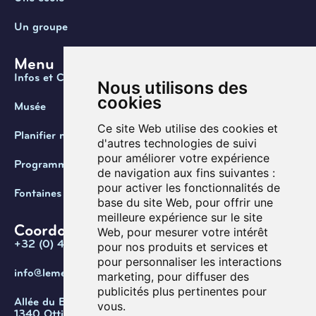
Un groupe
Menu
Infos et Contact
Nous utilisons des
cookies
Musée
Ce site Web utilise des cookies et
Planifier ma visite
d'autres technologies de suivi
pour améliorer votre expérience
Programmation
de navigation aux fins suivantes :
pour activer les fonctionnalités de
Fontaines de Belgique
base du site Web
,
pour offrir une
meilleure expérience sur le site
Coordonnées
Web
,
pour mesurer votre intérêt
+32 (0) 470 / 67.20.55
pour nos produits et services et
pour personnaliser les interactions
info@lemef.be
marketing
,
pour diffuser des
publicités plus pertinentes pour
Allée du Bois des Rêves 1,
vous
.
1340 Ottignies-Louvain-la-Neuve