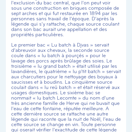
l’exclusion du bac central, que l’on peut voir
sous une construction en briques composée de
sept arches et qui fut restaurée en 1894 par les
personnes sans travail de l’époque. D’après la
légende qui s’y rattache, chaque source coulant
dans son bac aurait une appellation et des
propriétés particulières.
Le premier bac « Lu batch à Djvas » servait
d’abreuvoir aux chevaux, la seconde source
coule dans « lu batch à pourçés » pour le
lavage des porcs après brûlage des soies. Le
troisième « lu grand batch » était utilisé par les
lavandières, le quatrième « lu p’tit batch » servait
aux charcutiers pour le nettoyage des boyaux à
saucisses et à boudins. La cinquième source
coulait dans « lu reû batch » et était réservé aux
usages domestiques. Le sixième bac se
nommait « lu batch Lecomte » du nom d’une
très ancienne famille de Herve qui ne buvait que
l’eau de cette fontaine, réputée meilleure. A
cette dernière source se rattache une autre
légende qui raconte que la nuit de Noël, l’eau de
cette source se change en vin. Toute personne
qui oserait vérifier l’exactitude de cette légende