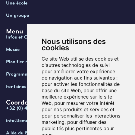
Une école
Un groupe
Menu
Infos et Contact
Nous utilisons des
cookies
Musée
Ce site Web utilise des cookies et
Planifier ma visite
d'autres technologies de suivi
pour améliorer votre expérience
Programmation
de navigation aux fins suivantes :
pour activer les fonctionnalités de
Fontaines de Belgique
base du site Web
,
pour offrir une
meilleure expérience sur le site
Coordonnées
Web
,
pour mesurer votre intérêt
+32 (0) 470 / 67.20.55
pour nos produits et services et
pour personnaliser les interactions
info@lemef.be
marketing
,
pour diffuser des
publicités plus pertinentes pour
Allée du Bois des Rêves 1,
vous
.