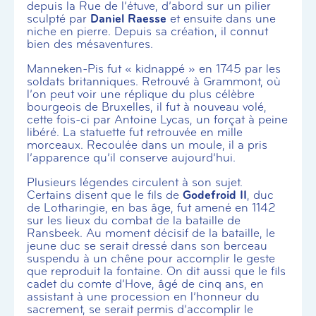
depuis la Rue de l’étuve, d’abord sur un pilier
sculpté par
Daniel Raesse
et ensuite dans une
niche en pierre. Depuis sa création, il connut
bien des mésaventures.
Manneken-Pis fut « kidnappé » en 1745 par les
soldats britanniques. Retrouvé à Grammont, où
l’on peut voir une réplique du plus célèbre
bourgeois de Bruxelles, il fut à nouveau volé,
cette fois-ci par Antoine Lycas, un forçat à peine
libéré. La statuette fut retrouvée en mille
morceaux. Recoulée dans un moule, il a pris
l’apparence qu’il conserve aujourd’hui.
Plusieurs légendes circulent à son sujet.
Certains disent que le fils de
Godefroid II
, duc
de Lotharingie, en bas âge, fut amené en 1142
sur les lieux du combat de la bataille de
Ransbeek. Au moment décisif de la bataille, le
jeune duc se serait dressé dans son berceau
suspendu à un chêne pour accomplir le geste
que reproduit la fontaine. On dit aussi que le fils
cadet du comte d’Hove, âgé de cinq ans, en
assistant à une procession en l’honneur du
sacrement, se serait permis d’accomplir le