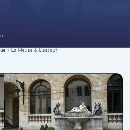
te
que
>
La Meuse & L’escaut