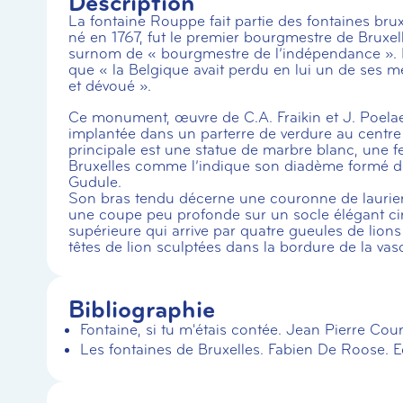
Description
La fontaine Rouppe fait partie des fontaines br
né en 1767, fut le premier bourgmestre de Bruxell
surnom de « bourgmestre de l’indépendance ». 
que « la Belgique avait perdu en lui un de ses mei
et dévoué ».
Ce monument, œuvre de C.A. Fraikin et J. Poela
implantée dans un parterre de verdure au centre 
principale est une statue de marbre blanc, une fe
Bruxelles comme l’indique son diadème formé de
Gudule.
Son bras tendu décerne une couronne de lauri
une coupe peu profonde sur un socle élégant circ
supérieure qui arrive par quatre gueules de lion
têtes de lion sculptées dans la bordure de la vas
Bibliographie
Fontaine, si tu m'étais contée. Jean Pierre Cour
Les fontaines de Bruxelles. Fabien De Roose. E