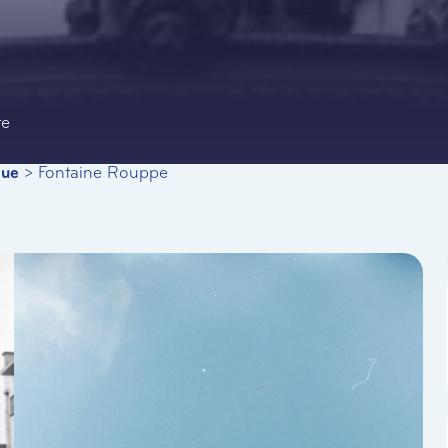
te
que
>
Fontaine Rouppe