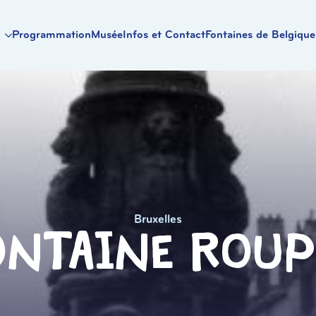
Programmation
Musée
Infos et Contact
Fontaines de Belgique
Bruxelles
ontaine Roup