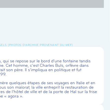
SELS (PHOTOS D'ARCHIVE PROVENANT DU MEF)
, qui se repose sur le bord d’une fontaine tandis
e. Cet homme, c’est Charles Buls, orfèvre dans
t son père. Il s’impliqua en politique et fut
899.
mère quelques étapes de ses voyages en Italie et en
s son maïorat, la ville entreprit la restauration de
de l’hôtel de ville et de la porte de Hal sur la frise
pe « agora ».