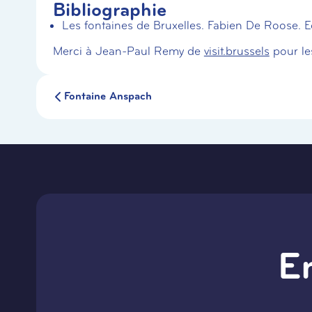
Bibliographie
Les fontaines de Bruxelles. Fabien De Roose. E
Merci à Jean-Paul Remy de
visit.brussels
pour le
Fontaine Anspach
E