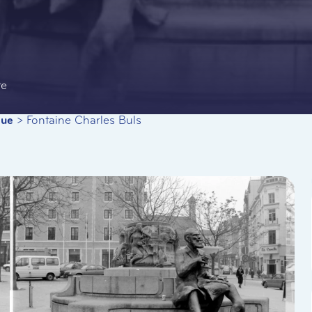
te
que
>
Fontaine Charles Buls