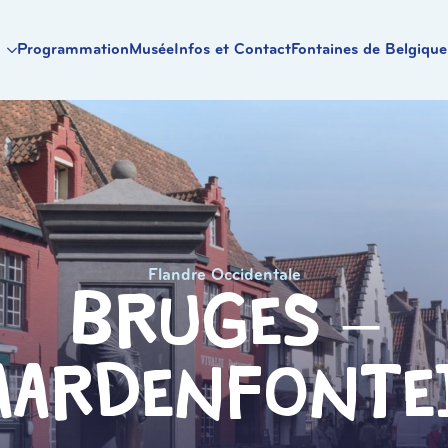
Programmation
Musée
Infos et Contact
Fontaines de Belgique
Flandre Occidentale
Bruges –
aardenfonte