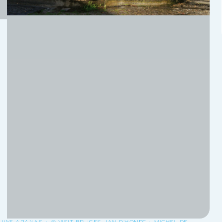
 UWE ARANAS + © VISIT BRUGES JAN D'HONDT + MICHEL DE