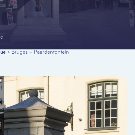
te
que
>
Bruges – Paardenfontein