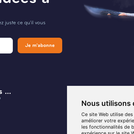
 juste ce qu'il vous
Je m'abonne
 ...
Menu
e
Infos et Contact
Nous utilisons
Musée
Ce site Web utilise des
améliorer votre expérie
Planifier ma visite
les fonctionnalités de 
expérience sur le site